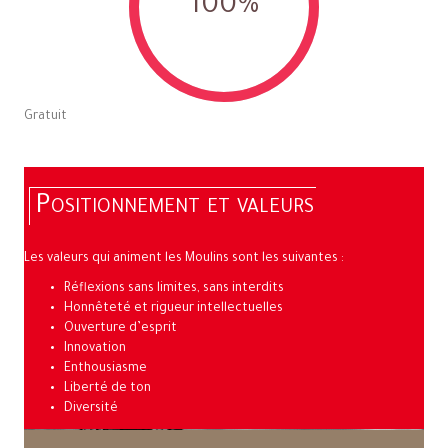
100
%
Gratuit
Positionnement et valeurs
Les valeurs qui animent les Moulins sont les suivantes :
Réflexions sans limites, sans interdits
Honnêteté et rigueur intellectuelles
Ouverture d’esprit
Innovation
Enthousiasme
Liberté de ton
Diversité