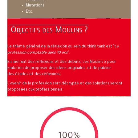
Mutations
Etc.
Objectifs des Moulins ?
Le thème général de la réflexion au sein du think tank est "
La
profession comptable dans 10 ans
".
En menant des réflexions et des débats, Les Moulins a pour
ambition de proposer des idées originales, et de publier
des études et des réflexions.
L'avenir de la profession sera décrypté et des solutions seront
proposées aux professionnels.
100
%